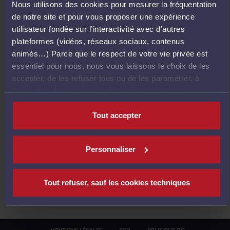
Nous utilisons des cookies pour mesurer la fréquentation
E
de notre site et pour vous proposer une expérience
T
utilisateur fondée sur l’interactivité avec d’autres
O
plateformes (vidéos, réseaux sociaux, contenus
U
animés…) Parce que le respect de votre vie privée est
R
essentiel pour nous, nous vous laissons le choix de les
À
accepter, de les refuser tous ou de les paramétrer, à
L
l’exception des cookies techniques strictement
'
nécessaires au fonctionnement du site.
A
Tout accepter
C
C
U
Personnaliser
E
I
L
Tout refuser, sauf les cookies techniques
MENTIONS LÉGALES
CGU
POLITIQUE DE