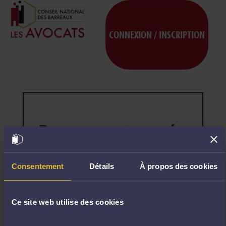
CONNEXION / INSCRIPTION
Page non trouvée
404
Désolé,
la
page
Consentement
Détails
À propos des cookies
demandée
n'existe
pas.
Ce site web utilise des cookies
R