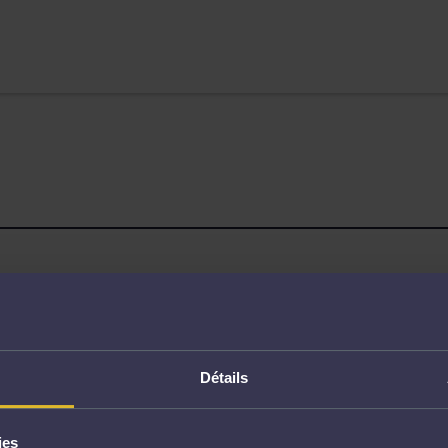
Page non trouvée
Détails
ies