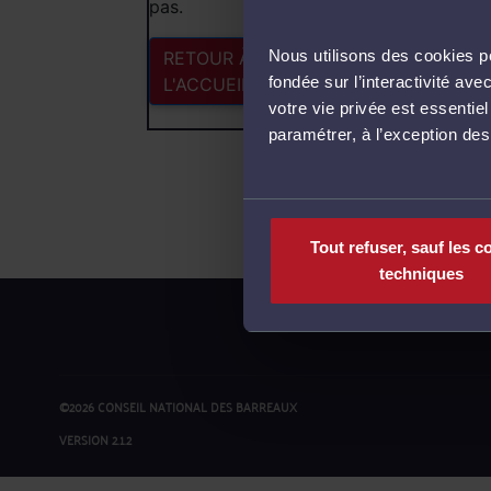
pas.
Nous utilisons des cookies po
RETOUR À
fondée sur l’interactivité a
L'ACCUEIL
votre vie privée est essentie
paramétrer, à l’exception de
Tout refuser, sauf les c
techniques
©2026 CONSEIL NATIONAL DES BARREAUX
VERSION 2.1.2