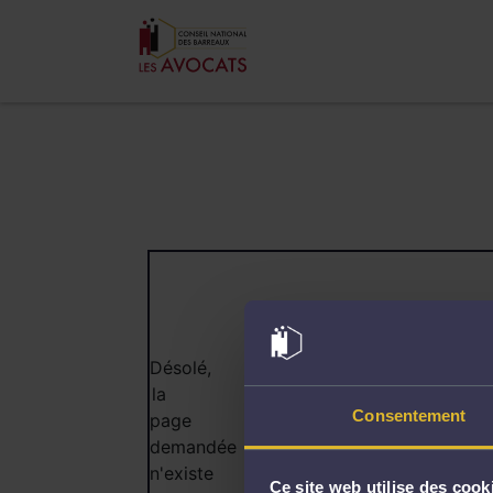
404
Désolé,
la
Consentement
page
demandée
n'existe
Ce site web utilise des cook