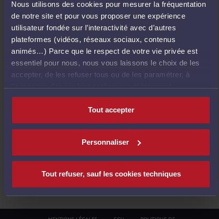
Nous utilisons des cookies pour mesurer la fréquentation
E
de notre site et pour vous proposer une expérience
T
utilisateur fondée sur l’interactivité avec d’autres
O
plateformes (vidéos, réseaux sociaux, contenus
U
animés…) Parce que le respect de votre vie privée est
R
essentiel pour nous, nous vous laissons le choix de les
À
accepter, de les refuser tous ou de les paramétrer, à
L
l’exception des cookies techniques strictement
'
nécessaires au fonctionnement du site.
A
Tout accepter
C
C
U
Personnaliser
E
I
L
Tout refuser, sauf les cookies techniques
MENTIONS LÉGALES
CGU
POLITIQUE DE