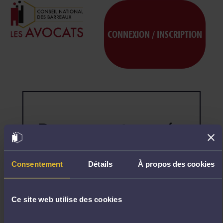
CONNEXION / INSCRIPTION
Page non trouvée
404
Désolé,
la
page
Consentement
Détails
À propos des cookies
demandée
n'existe
pas.
Ce site web utilise des cookies
R