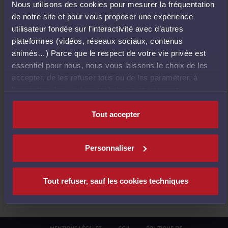
Nous utilisons des cookies pour mesurer la fréquentation
E
de notre site et pour vous proposer une expérience
T
utilisateur fondée sur l’interactivité avec d’autres
O
plateformes (vidéos, réseaux sociaux, contenus
U
animés…) Parce que le respect de votre vie privée est
R
essentiel pour nous, nous vous laissons le choix de les
À
accepter, de les refuser tous ou de les paramétrer, à
L
l’exception des cookies techniques strictement
'
nécessaires au fonctionnement du site.
A
Tout accepter
C
C
U
Personnaliser
E
I
L
Tout refuser, sauf les cookies techniques
MENTIONS LÉGALES
CGU
POLITIQUE DE