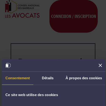
CONNEXION / INSCRIPTION
Page non trouvée
404
Désolé,
la
page
Consentement
Détails
À propos des cookies
demandée
n'existe
pas.
Ce site web utilise des cookies
R