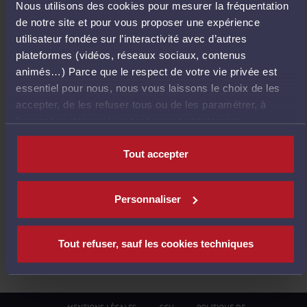
Nous utilisons des cookies pour mesurer la fréquentation
E
de notre site et pour vous proposer une expérience
T
utilisateur fondée sur l’interactivité avec d’autres
O
plateformes (vidéos, réseaux sociaux, contenus
U
animés…) Parce que le respect de votre vie privée est
R
essentiel pour nous, nous vous laissons le choix de les
À
accepter, de les refuser tous ou de les paramétrer, à
L
l’exception des cookies techniques strictement
'
nécessaires au fonctionnement du site.
A
Tout accepter
C
C
U
Personnaliser
E
I
L
Tout refuser, sauf les cookies techniques
MENTIONS LÉGALES
CGU
POLITIQUE DE