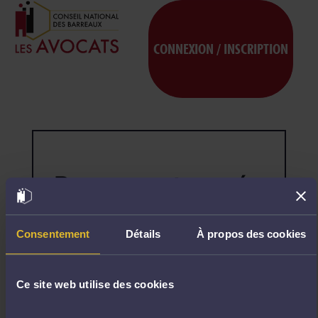
CONNEXION / INSCRIPTION
Page non trouvée
404
Désolé,
la
page
Consentement
Détails
À propos des cookies
demandée
n'existe
pas.
Ce site web utilise des cookies
R