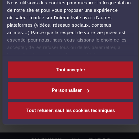
Nous utilisons des cookies pour mesurer la fréquentation
E
de notre site et pour vous proposer une expérience
T
utilisateur fondée sur l’interactivité avec d’autres
O
plateformes (vidéos, réseaux sociaux, contenus
U
animés…) Parce que le respect de votre vie privée est
R
essentiel pour nous, nous vous laissons le choix de les
À
accepter, de les refuser tous ou de les paramétrer, à
L
l’exception des cookies techniques strictement
'
nécessaires au fonctionnement du site.
A
Tout accepter
C
C
U
Personnaliser
E
I
L
Tout refuser, sauf les cookies techniques
MENTIONS LÉGALES
CGU
POLITIQUE DE