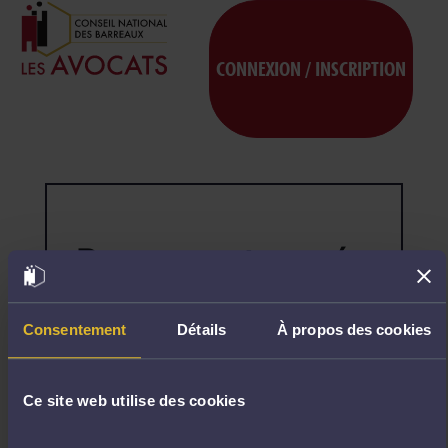
CONNEXION / INSCRIPTION
Page non trouvée
404
Désolé,
la
page
Consentement
Détails
À propos des cookies
demandée
n'existe
pas.
Ce site web utilise des cookies
R