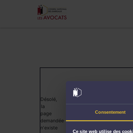
404
Désolé,
la
Consentement
page
demandée
n'existe
Ce site web utilise des cook