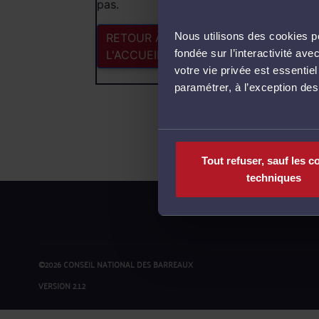
pas.
Nous utilisons des cookies po
RETOUR À
fondée sur l’interactivité a
L'ACCUEIL
votre vie privée est essentie
paramétrer, à l’exception de
Tout refuser, sauf les c
techniques
©2026 CONSEIL NATIONAL DES BARREAUX
VERSION 2.1.2