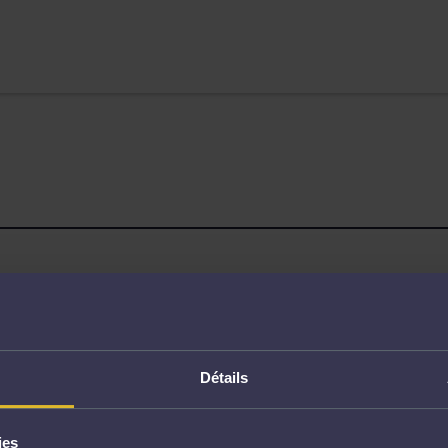
Page non trouvée
Détails
ies