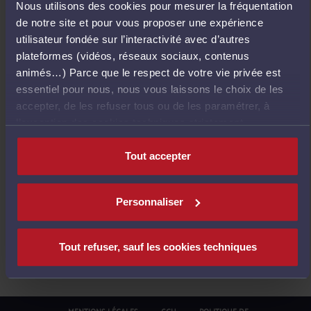
Nous utilisons des cookies pour mesurer la fréquentation
E
de notre site et pour vous proposer une expérience
T
utilisateur fondée sur l’interactivité avec d’autres
O
plateformes (vidéos, réseaux sociaux, contenus
U
animés…) Parce que le respect de votre vie privée est
R
essentiel pour nous, nous vous laissons le choix de les
À
accepter, de les refuser tous ou de les paramétrer, à
L
l’exception des cookies techniques strictement
'
nécessaires au fonctionnement du site.
A
Tout accepter
C
C
U
Personnaliser
E
I
L
Tout refuser, sauf les cookies techniques
MENTIONS LÉGALES
CGU
POLITIQUE DE