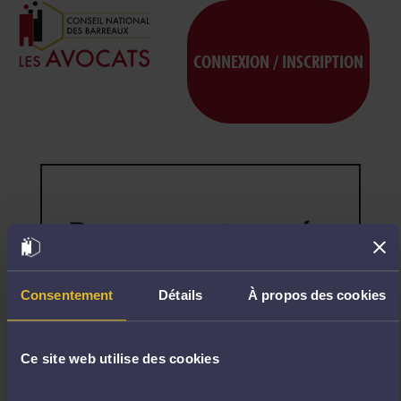
CONNEXION / INSCRIPTION
Page non trouvée
404
Désolé,
la
page
Consentement
Détails
À propos des cookies
demandée
n'existe
pas.
Ce site web utilise des cookies
R