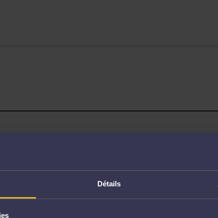
Page non trouvée
Détails
ies