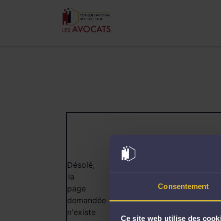
404
Désolé,
la
Consentement
page
demandée
n'existe
Ce site web utilise des cook