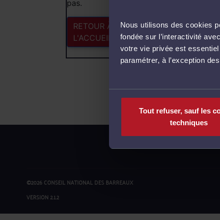
pas.
Nous utilisons des cookies po
RETOUR À
fondée sur l’interactivité a
L'ACCUEIL
votre vie privée est essentie
paramétrer, à l’exception de
Tout refuser, sauf les c
techniques
©2026 CONSEIL NATIONAL DES BARREAUX
VERSION 2.1.2