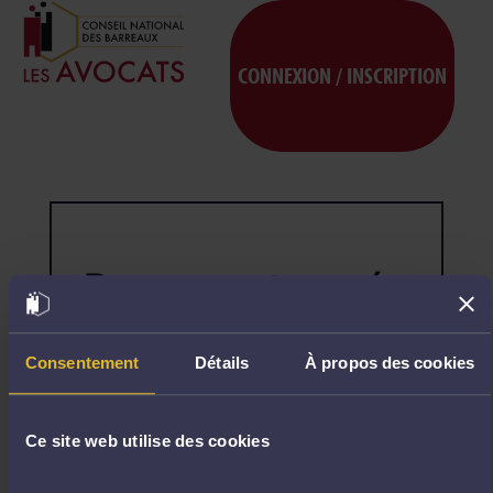
CONNEXION / INSCRIPTION
Page non trouvée
404
Désolé,
la
page
Consentement
Détails
À propos des cookies
demandée
n'existe
pas.
Ce site web utilise des cookies
R