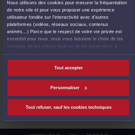
Nous utilisons des cookies pour mesurer la fréquentation
E
de notre site et pour vous proposer une expérience
T
utilisateur fondée sur l’interactivité avec d’autres
O
plateformes (vidéos, réseaux sociaux, contenus
U
animés…) Parce que le respect de votre vie privée est
R
essentiel pour nous, nous vous laissons le choix de les
À
accepter, de les refuser tous ou de les paramétrer, à
L
l’exception des cookies techniques strictement
'
nécessaires au fonctionnement du site.
A
Tout accepter
C
C
U
Personnaliser
E
I
L
Tout refuser, sauf les cookies techniques
MENTIONS LÉGALES
CGU
POLITIQUE DE