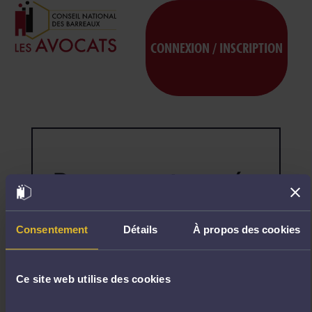
CONNEXION / INSCRIPTION
Page non trouvée
404
Désolé,
la
page
Consentement
Détails
À propos des cookies
demandée
n'existe
pas.
Ce site web utilise des cookies
R