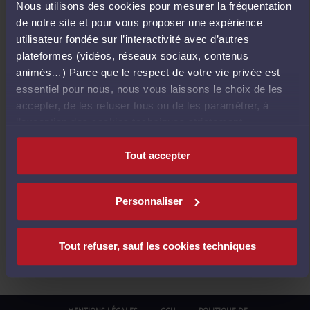
Nous utilisons des cookies pour mesurer la fréquentation
E
de notre site et pour vous proposer une expérience
T
utilisateur fondée sur l’interactivité avec d’autres
O
plateformes (vidéos, réseaux sociaux, contenus
U
animés…) Parce que le respect de votre vie privée est
R
essentiel pour nous, nous vous laissons le choix de les
À
accepter, de les refuser tous ou de les paramétrer, à
L
l’exception des cookies techniques strictement
'
nécessaires au fonctionnement du site.
A
Tout accepter
C
C
U
Personnaliser
E
I
L
Tout refuser, sauf les cookies techniques
MENTIONS LÉGALES
CGU
POLITIQUE DE