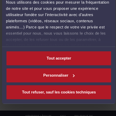
Nous utilisons des cookies pour mesurer la fréquentation
E
de notre site et pour vous proposer une expérience
T
utilisateur fondée sur l’interactivité avec d’autres
O
plateformes (vidéos, réseaux sociaux, contenus
U
animés…) Parce que le respect de votre vie privée est
R
essentiel pour nous, nous vous laissons le choix de les
À
accepter, de les refuser tous ou de les paramétrer, à
L
l’exception des cookies techniques strictement
'
nécessaires au fonctionnement du site.
A
Tout accepter
C
C
U
Personnaliser
E
I
L
Tout refuser, sauf les cookies techniques
MENTIONS LÉGALES
CGU
POLITIQUE DE