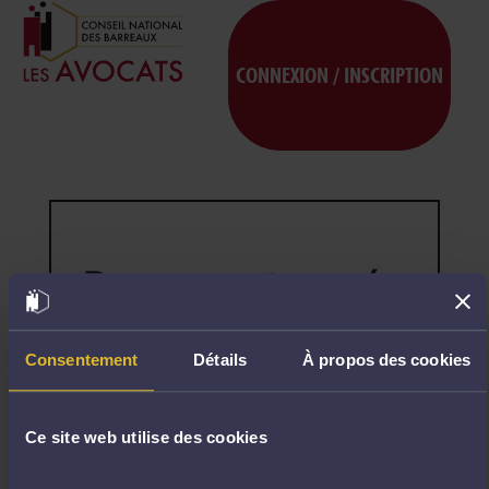
CONNEXION / INSCRIPTION
Page non trouvée
404
Désolé,
la
page
Consentement
Détails
À propos des cookies
demandée
n'existe
pas.
Ce site web utilise des cookies
R