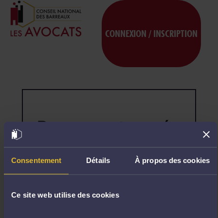
CONNEXION / INSCRIPTION
Page non trouvée
404
Désolé,
la
page
Consentement
Détails
À propos des cookies
demandée
n'existe
pas.
Ce site web utilise des cookies
R