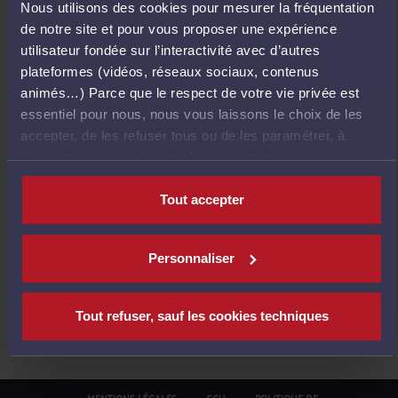
Nous utilisons des cookies pour mesurer la fréquentation
E
de notre site et pour vous proposer une expérience
T
utilisateur fondée sur l’interactivité avec d’autres
O
plateformes (vidéos, réseaux sociaux, contenus
U
animés…) Parce que le respect de votre vie privée est
R
essentiel pour nous, nous vous laissons le choix de les
À
accepter, de les refuser tous ou de les paramétrer, à
L
l’exception des cookies techniques strictement
'
nécessaires au fonctionnement du site.
A
Tout accepter
C
C
U
Personnaliser
E
I
L
Tout refuser, sauf les cookies techniques
MENTIONS LÉGALES
CGU
POLITIQUE DE