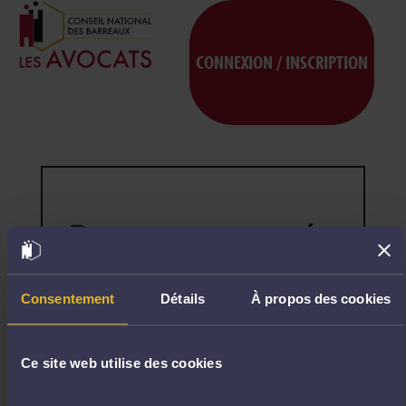
CONNEXION / INSCRIPTION
Page non trouvée
404
Désolé,
la
page
Consentement
Détails
À propos des cookies
demandée
n'existe
pas.
Ce site web utilise des cookies
R