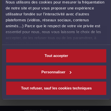
Nous utilisons des cookies pour mesurer la fréquentation
E
de notre site et pour vous proposer une expérience
T
utilisateur fondée sur l’interactivité avec d’autres
O
plateformes (vidéos, réseaux sociaux, contenus
U
animés…) Parce que le respect de votre vie privée est
R
essentiel pour nous, nous vous laissons le choix de les
À
accepter, de les refuser tous ou de les paramétrer, à
L
l’exception des cookies techniques strictement
'
nécessaires au fonctionnement du site.
A
Tout accepter
C
C
U
Personnaliser
E
I
L
Tout refuser, sauf les cookies techniques
MENTIONS LÉGALES
CGU
POLITIQUE DE