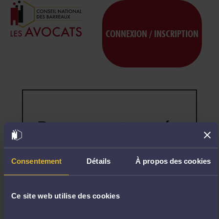
CONNEXION / INSCRIPTION
Page non trouvée
404
Désolé,
la
page
Consentement
Détails
À propos des cookies
demandée
n'existe
pas.
Ce site web utilise des cookies
R