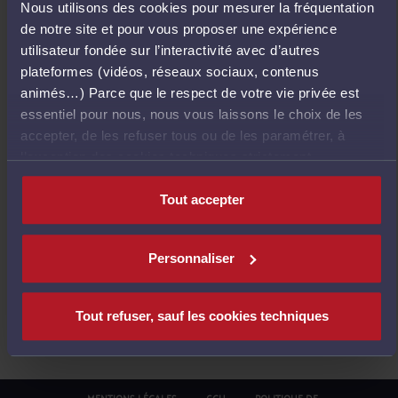
Nous utilisons des cookies pour mesurer la fréquentation
E
de notre site et pour vous proposer une expérience
T
utilisateur fondée sur l’interactivité avec d’autres
O
plateformes (vidéos, réseaux sociaux, contenus
U
animés…) Parce que le respect de votre vie privée est
R
essentiel pour nous, nous vous laissons le choix de les
À
accepter, de les refuser tous ou de les paramétrer, à
L
l’exception des cookies techniques strictement
'
nécessaires au fonctionnement du site.
A
Tout accepter
C
C
U
Personnaliser
E
I
L
Tout refuser, sauf les cookies techniques
MENTIONS LÉGALES
CGU
POLITIQUE DE