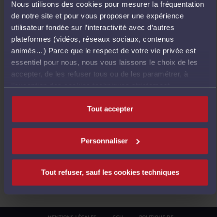
Nous utilisons des cookies pour mesurer la fréquentation
E
de notre site et pour vous proposer une expérience
T
utilisateur fondée sur l’interactivité avec d’autres
O
plateformes (vidéos, réseaux sociaux, contenus
U
animés…) Parce que le respect de votre vie privée est
R
essentiel pour nous, nous vous laissons le choix de les
À
accepter, de les refuser tous ou de les paramétrer, à
L
l’exception des cookies techniques strictement
'
nécessaires au fonctionnement du site.
A
Tout accepter
C
C
U
Personnaliser
E
I
L
Tout refuser, sauf les cookies techniques
MENTIONS LÉGALES
CGU
POLITIQUE DE