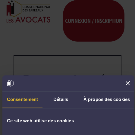
CONNEXION / INSCRIPTION
Page non trouvée
404
Désolé,
la
page
Consentement
Détails
À propos des cookies
demandée
n'existe
pas.
Ce site web utilise des cookies
R