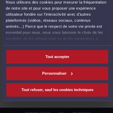
Nous utilisons des cookies pour mesurer la fréquentation
E
de notre site et pour vous proposer une expérience
T
utilisateur fondée sur l’interactivité avec d’autres
O
plateformes (vidéos, réseaux sociaux, contenus
U
animés…) Parce que le respect de votre vie privée est
R
essentiel pour nous, nous vous laissons le choix de les
À
accepter, de les refuser tous ou de les paramétrer, à
L
l’exception des cookies techniques strictement
'
nécessaires au fonctionnement du site.
A
Tout accepter
C
C
U
Personnaliser
E
I
L
Tout refuser, sauf les cookies techniques
MENTIONS LÉGALES
CGU
POLITIQUE DE