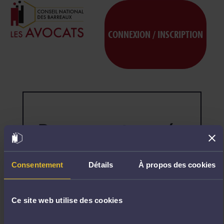
CONNEXION / INSCRIPTION
Page non trouvée
404
Désolé,
la
page
Consentement
Détails
À propos des cookies
demandée
n'existe
pas.
Ce site web utilise des cookies
R