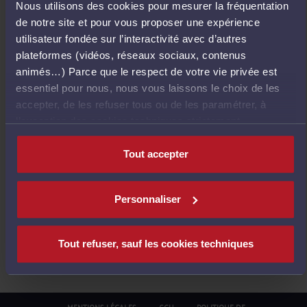
Nous utilisons des cookies pour mesurer la fréquentation
E
de notre site et pour vous proposer une expérience
T
utilisateur fondée sur l’interactivité avec d’autres
O
plateformes (vidéos, réseaux sociaux, contenus
U
animés…) Parce que le respect de votre vie privée est
R
essentiel pour nous, nous vous laissons le choix de les
À
accepter, de les refuser tous ou de les paramétrer, à
L
l’exception des cookies techniques strictement
'
nécessaires au fonctionnement du site.
A
Tout accepter
C
C
U
Personnaliser
E
I
L
Tout refuser, sauf les cookies techniques
MENTIONS LÉGALES
CGU
POLITIQUE DE