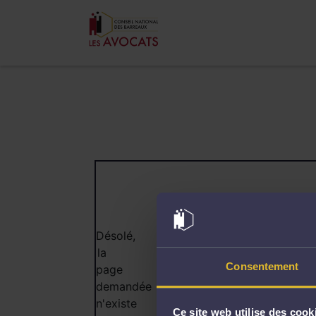
404
Désolé,
la
Consentement
page
demandée
n'existe
Ce site web utilise des cook