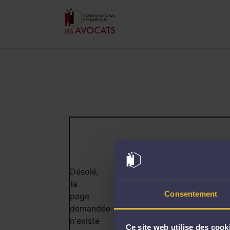
404
Désolé,
la
Consentement
page
demandée
n'existe
Ce site web utilise des cook