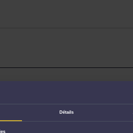
Page non trouvée
Détails
ies