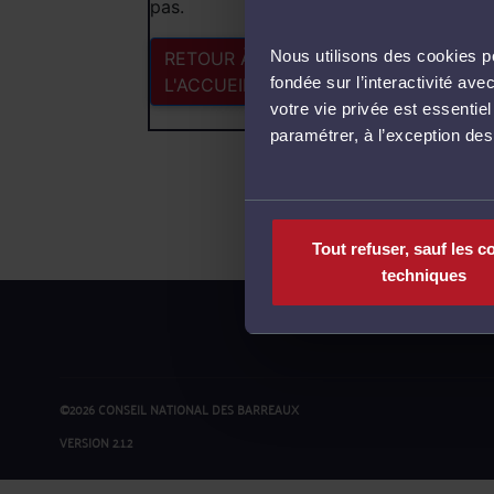
pas.
Nous utilisons des cookies po
RETOUR À
fondée sur l’interactivité a
L'ACCUEIL
votre vie privée est essentie
paramétrer, à l’exception de
Tout refuser, sauf les c
techniques
©2026 CONSEIL NATIONAL DES BARREAUX
VERSION 2.1.2