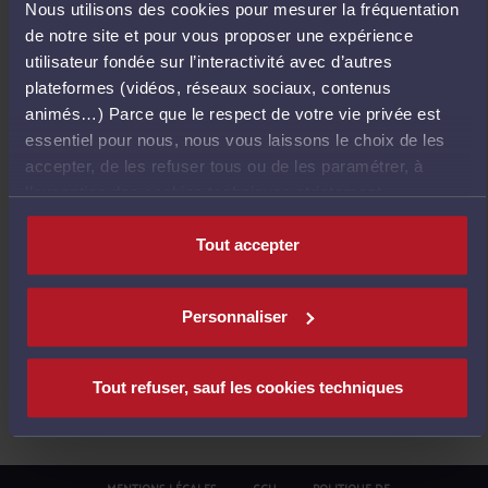
Nous utilisons des cookies pour mesurer la fréquentation
E
de notre site et pour vous proposer une expérience
T
utilisateur fondée sur l’interactivité avec d’autres
O
plateformes (vidéos, réseaux sociaux, contenus
U
animés…) Parce que le respect de votre vie privée est
R
essentiel pour nous, nous vous laissons le choix de les
À
accepter, de les refuser tous ou de les paramétrer, à
L
l’exception des cookies techniques strictement
'
nécessaires au fonctionnement du site.
A
Tout accepter
C
C
U
Personnaliser
E
I
L
Tout refuser, sauf les cookies techniques
MENTIONS LÉGALES
CGU
POLITIQUE DE