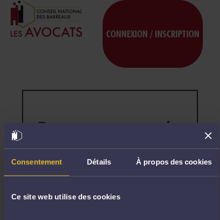
CONNEXION / INSCRIPTION
Page non trouvée
404
Désolé,
la
page
Consentement
Détails
À propos des cookies
demandée
n'existe
pas.
Ce site web utilise des cookies
R