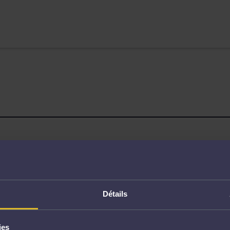
Page non trouvée
Détails
ies