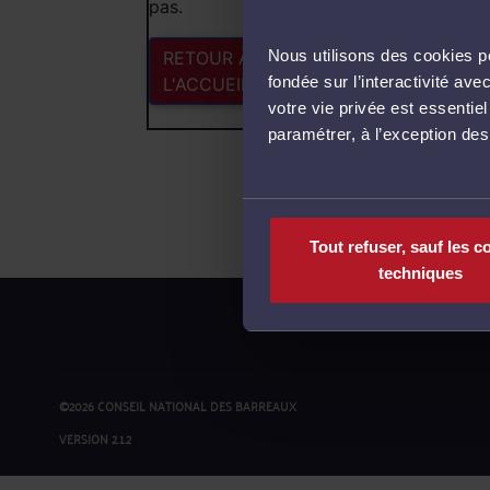
pas.
Nous utilisons des cookies po
RETOUR À
fondée sur l’interactivité a
L'ACCUEIL
votre vie privée est essentie
paramétrer, à l’exception de
Tout refuser, sauf les c
techniques
©2026 CONSEIL NATIONAL DES BARREAUX
VERSION 2.1.2