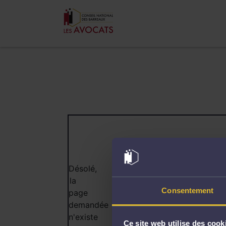
404
Désolé,
la
Consentement
page
demandée
n'existe
Ce site web utilise des cook