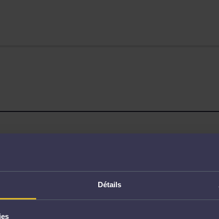
Page non trouvée
Détails
ies