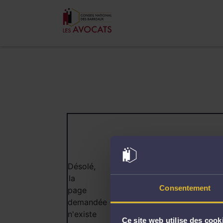
404
Désolé,
la
Consentement
page
demandée
n'existe
Ce site web utilise des cook