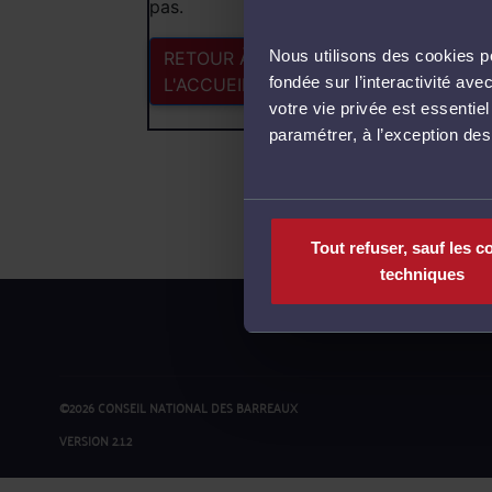
pas.
Nous utilisons des cookies po
RETOUR À
fondée sur l’interactivité a
L'ACCUEIL
votre vie privée est essentie
paramétrer, à l’exception de
Tout refuser, sauf les c
techniques
©2026 CONSEIL NATIONAL DES BARREAUX
VERSION 2.1.2