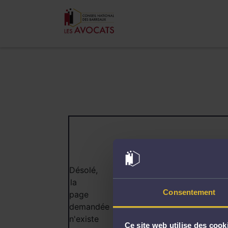
404
Désolé,
la
Consentement
page
demandée
n'existe
Ce site web utilise des cook