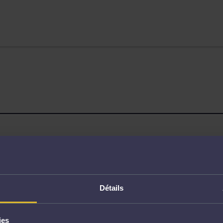
Page non trouvée
Détails
ies