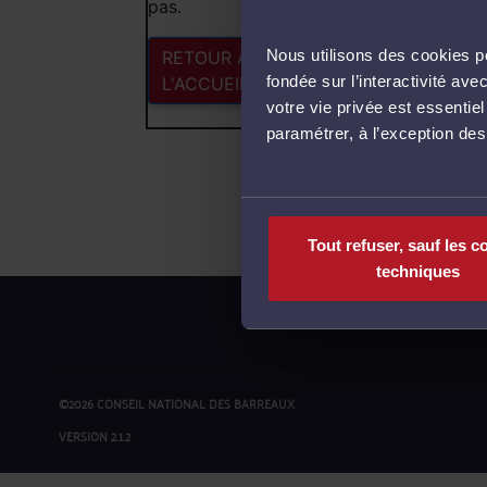
pas.
Nous utilisons des cookies po
RETOUR À
fondée sur l’interactivité a
L'ACCUEIL
votre vie privée est essentie
paramétrer, à l’exception de
Tout refuser, sauf les c
techniques
©2026 CONSEIL NATIONAL DES BARREAUX
VERSION 2.1.2