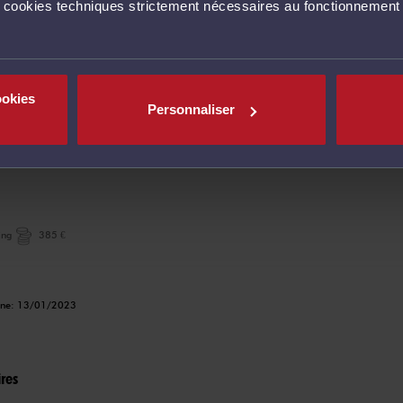
s cookies techniques strictement nécessaires au fonctionnement 
ing
470 €
igne: 01/01/2024
ookies
Personnaliser
res
ing
385 €
igne: 13/01/2023
res