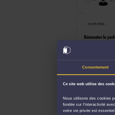
3 H
0 €
24/09/2026 ,
Réinventer la perf
2 J
LA GR
Consentement
Date de la mise en l
Ce site web utilise des cook
Opérations bancai
Nous utilisons des cookies po
fondée sur l’interactivité a
votre vie privée est essentie