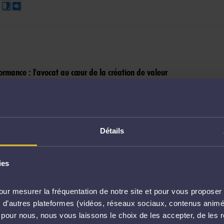
ormance : l'avocat au cœur de la création de valeur
ANDE MOTTE
630 €
Détails
igne: 17/01/2025
ies
res
ur mesurer la fréquentation de notre site et pour vous proposer 
vec d’autres plateformes (vidéos, réseaux sociaux, contenus ani
l pour nous, nous vous laissons le choix de les accepter, de les 