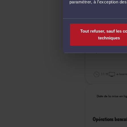
paramétrer, à l’exception de
12 H
e-learn
Date de la mise en l
Tout refuser, sauf les c
techniques
Opérations bancai
11 H
e-learn
Date de la mise en l
Opérations bancai