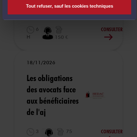
Tout refuser, sauf les cookies techniques
et visibilité
CONSULTER
6
H
150 €
18/11/2026
Les obligations
des avocats face
aux bénéficiaires
de l'aj
CONSULTER
3
75