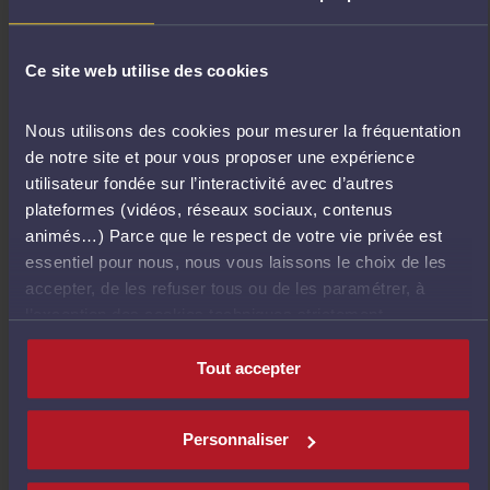
MOULINEAUX
H
Ce site web utilise des cookies
27/10/2026
Nous utilisons des cookies pour mesurer la fréquentation
Les recours contre
de notre site et pour vous proposer une expérience
utilisateur fondée sur l’interactivité avec d’autres
les décisions du
plateformes (vidéos, réseaux sociaux, contenus
bâtonnier
animés…) Parce que le respect de votre vie privée est
essentiel pour nous, nous vous laissons le choix de les
accepter, de les refuser tous ou de les paramétrer, à
CONSULTER
3
0
l’exception des cookies techniques strictement
€
H
nécessaires au fonctionnement du site.
Tout accepter
30/10/2026
Personnaliser
Communication