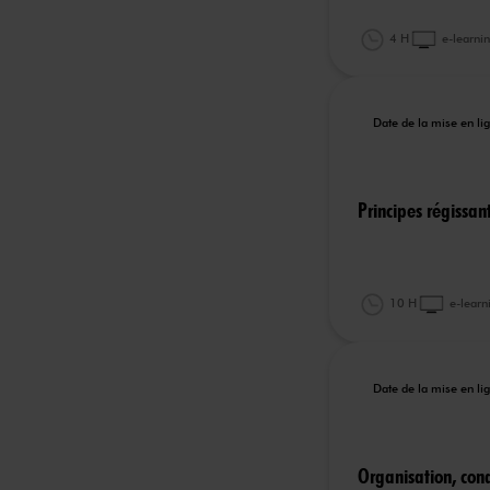
4 H
e-learni
Date de la mise en l
Principes régissant
10 H
e-learn
Date de la mise en l
Organisation, cond