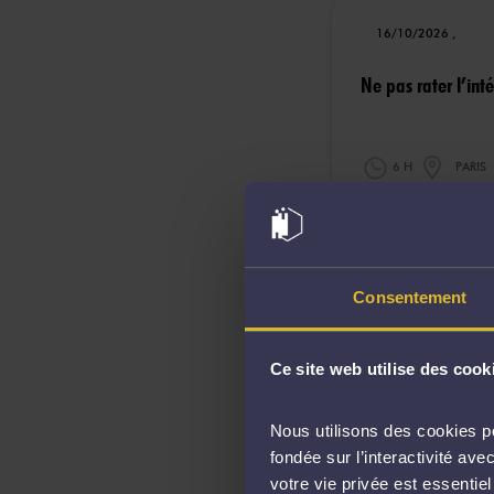
16/10/2026 ,
Ne pas rater l’inté
6 H
PARIS
14/01/2027 ,
Consentement
Mettre en oeuvre u
Ce site web utilise des cook
77 H
VILL
Nous utilisons des cookies po
fondée sur l’interactivité a
votre vie privée est essentie