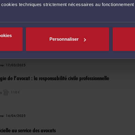
s cookies techniques strictement nécessaires au fonctionnement 
igne: 10/04/2025
e l'ia appliquée au droit et maîtriser les techniques de
ookies
Personnaliser
ng
60 €
igne: 17/03/2025
ie de l’avocat : la responsabilité civile professionnelle
ng
110 €
igne: 14/04/2025
ficielle au service des avocats