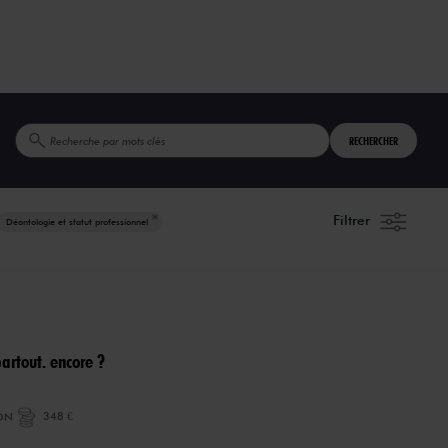
RECHERCHER
Filtrer
Déontologie et statut professionnel
partout. encore ?
ON
348 €