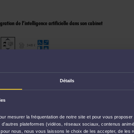
gration de l’intelligence artificielle dans son cabinet
348 €
Détails
n processus de médiation dans son activité professionnelle
ies
EURBANNE
4 600 €
ur mesurer la fréquentation de notre site et pour vous proposer 
vec d’autres plateformes (vidéos, réseaux sociaux, contenus ani
l pour nous, nous vous laissons le choix de les accepter, de les 