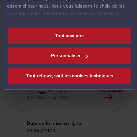
essentiel pour nous, nous vous laissons le choix de les
accepter, de les refuser tous ou de les paramétrer, à
l’exception des cookies techniques strictement
Date de la mise en ligne:
nécessaires au fonctionnement du site.
21/06/2023
Tout accepter
Approche
Personnaliser
pratique de la
cybersécurité
Tout refuser, sauf les cookies techniques
CONSULTER
e-
learning
4 H
360 €
Date de la mise en ligne:
09/06/2023