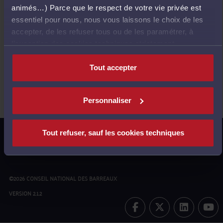
Aucune
animés…) Parce que le respect de votre vie privée est
essentiel pour nous, nous vous laissons le choix de les
formation
accepter, de les refuser tous ou de les paramétrer, à
l’exception des cookies techniques strictement
disponible.
nécessaires au fonctionnement du site.
Tout accepter
Astuce : modifiez vos critères de recherche
Personnaliser
MENTIONS LÉGALES
CGU
POLITIQUE DE
Tout refuser, sauf les cookies techniques
CONFIDENTIALITÉ
POLITIQUE COOKIES
GESTION DES
COOKIES
©2026 CONSEIL NATIONAL DES BARREAUX
VERSION 2.1.2