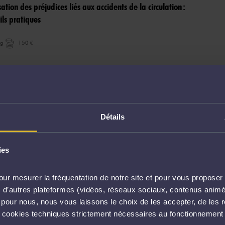
tion des préjudices liés aux accidents de la circulation :
ils pratiques
ng
150 €
igne: 11/03/2024
d’attention et d’actualité en droit du dommage corporel
Détails
ng
120 €
ies
igne: 11/03/2024
ur mesurer la fréquentation de notre site et pour vous proposer 
ice corporel : évaluation, réparation et procédures
vec d’autres plateformes (vidéos, réseaux sociaux, contenus ani
l pour nous, nous vous laissons le choix de les accepter, de les 
ng
145 €
s cookies techniques strictement nécessaires au fonctionnement 