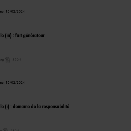
igne: 15/02/2024
le (iii) : fait générateur
ing
350 €
igne: 15/02/2024
ile (i) : domaine de la responsabilité
ng
210 €