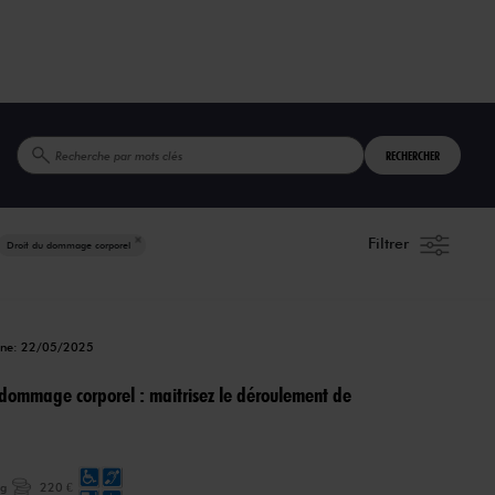
RECHERCHER
Filtrer
Droit du dommage corporel
igne: 22/05/2025
 dommage corporel : maitrisez le déroulement de
ng
220 €