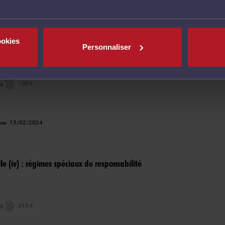
igne: 11/03/2024
ookies
e corporel : la capitalisation des rentes indemnitaires à
Personnaliser
l
ng
100 €
igne: 15/02/2024
ile (iv) : régimes spéciaux de responsabilité
ng
315 €