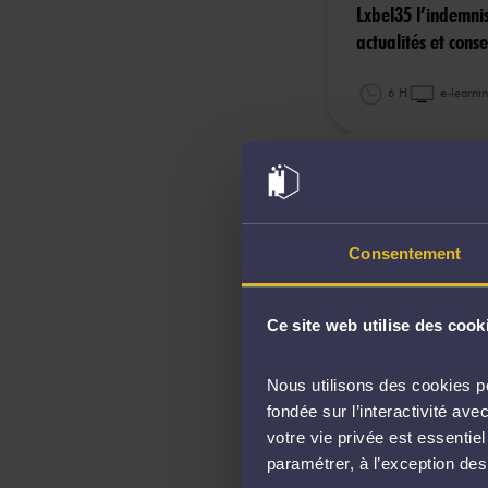
Lxbel35 l’indemnisa
actualités et conse
6 H
e-learni
Date de la mise en l
Lxbel145 - points 
Consentement
3 H
e-learni
Ce site web utilise des cook
Date de la mise en l
Nous utilisons des cookies po
Lxbel107 le préjud
fondée sur l’interactivité a
votre vie privée est essentie
4 H
e-learni
paramétrer, à l’exception de