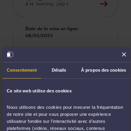
learning
8 H
280 €
Date de la mise en ligne:
08/03/2023
Responsabilité
civile (ii) :
dommage et lien
Consentement
Détails
À propos des cookies
de causalité
Ce site web utilise des cookies
CONSULTER
e-
Nous utilisons des cookies pour mesurer la fréquentation
learning
10 H
350 €
de notre site et pour vous proposer une expérience
utilisateur fondée sur l’interactivité avec d’autres
plateformes (vidéos, réseaux sociaux, contenus