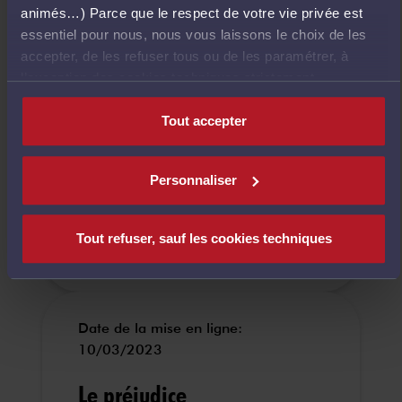
Date de la mise en ligne:
animés…) Parce que le respect de votre vie privée est
08/03/2023
essentiel pour nous, nous vous laissons le choix de les
accepter, de les refuser tous ou de les paramétrer, à
Responsabilité
l’exception des cookies techniques strictement
nécessaires au fonctionnement du site.
civile (i) :
Tout accepter
domaine de la
responsabilité
Personnaliser
CONSULTER
e-
Tout refuser, sauf les cookies techniques
learning
6 H
210 €
Date de la mise en ligne:
10/03/2023
Le préjudice