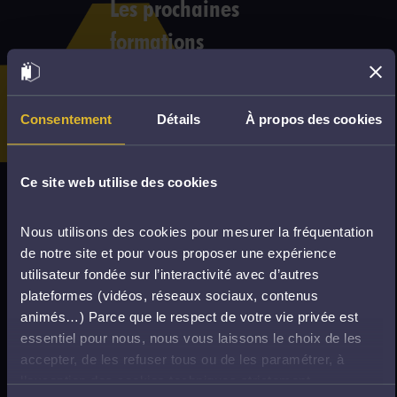
Les prochaines
formations
Faites défiler la page et cliquez pour afficher le programmes des
formations. Si vous savez déjà quelle formation vous cherchez,
tapez son intitulé ou sa matière dans la barre de recherche ci-
Consentement
Détails
À propos des cookies
dessus.
Mardi 24 Mai 2022
Ce site web utilise des cookies
Le droit d’asile et le parcours du demandeur en
france et dans l'espace europeen
Nous utilisons des cookies pour mesurer la fréquentation
de notre site et pour vous proposer une expérience
utilisateur fondée sur l’interactivité avec d’autres
Mardi 04 Février 2025
plateformes (vidéos, réseaux sociaux, contenus
Améliorer sa production juridique grace au legal
animés…) Parce que le respect de votre vie privée est
design : épisode 1 & 2
essentiel pour nous, nous vous laissons le choix de les
accepter, de les refuser tous ou de les paramétrer, à
Mardi 04 Février 2025
l’exception des cookies techniques strictement