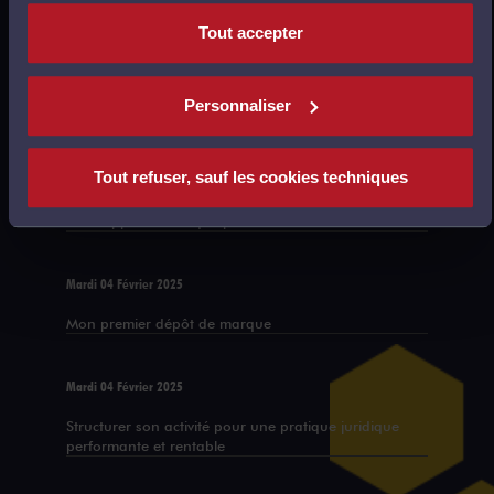
nécessaires au fonctionnement du site.
Approche pratique de la cybersécurité
Tout accepter
Mardi 04 Février 2025
Personnaliser
Construire une politique tarifaire gagnante
Tout refuser, sauf les cookies techniques
Mardi 04 Février 2025
Développer sa marque personnelle
Mardi 04 Février 2025
Mon premier dépôt de marque
Mardi 04 Février 2025
Structurer son activité pour une pratique juridique
performante et rentable