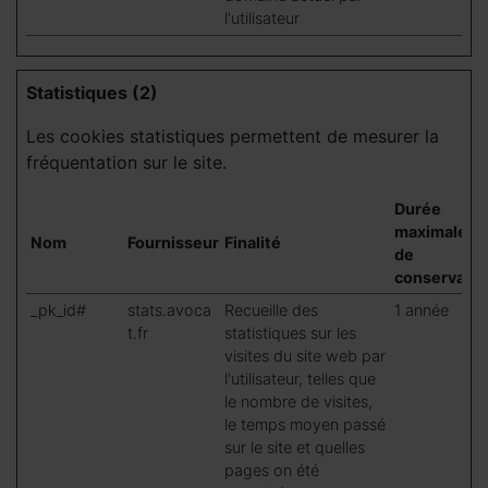
l'utilisateur
Statistiques (2)
Les cookies statistiques permettent de mesurer la
fréquentation sur le site.
Durée
maximale
Nom
Fournisseur
Finalité
de
conservatio
_pk_id#
stats.avoca
Recueille des
1 année
t.fr
statistiques sur les
visites du site web par
l'utilisateur, telles que
le nombre de visites,
le temps moyen passé
sur le site et quelles
pages on été