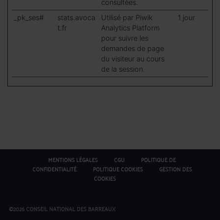
consultées.
_pk_ses#
stats.avoca
Utilisé par Piwik
1 jour
t.fr
Analytics Platform
pour suivre les
demandes de page
du visiteur au cours
de la session.
MENTIONS LÉGALES
CGU
POLITIQUE DE
CONFIDENTIALITÉ
POLITIQUE COOKIES
GESTION DES
COOKIES
©2026 CONSEIL NATIONAL DES BARREAUX