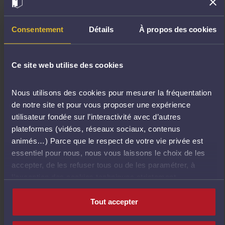
leurs usages et suivants vos préférences.
Consentement
Détails
À propos des cookies
Si vous n’êtes pas encore décidés, sachez que vous
pourrez à tout moment, personnaliser le dépôt de
Ce site web utilise des cookies
cookies en vous rendant sur la page "Gestion des
cookies" accessible en un clic sur le lien figurant en
Nous utilisons des cookies pour mesurer la fréquentation
bas de page de notre site internet.
de notre site et pour vous proposer une expérience
utilisateur fondée sur l’interactivité avec d’autres
plateformes (vidéos, réseaux sociaux, contenus
Votre consentement s'applique aux domaines suivants
animés…) Parce que le respect de votre vie privée est
: www.formations.avocat.fr
essentiel pour nous, nous vous laissons le choix de les
accepter, de les refuser tous ou de les paramétrer, à
Votre état ​​actuel: Refuser.
l’exception des cookies techniques strictement
Modifiez consentement
nécessaires au fonctionnement du site.
Tout accepter
Déclaration relative aux cookies mise à jour le
16/07/2026 par
Cookiebot
: