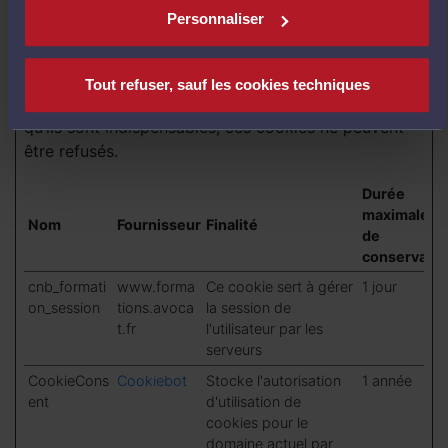
Personnaliser
Techniques (2)
Ces cookies techniques sont strictement
Tout refuser, sauf les cookies techniques
nécessaires au fonctionnement de notre site. Parce
qu’ils sont indispensables, ces cookies ne peuvent
être refusés.
Durée
maximale
Nom
Fournisseur
Finalité
de
conservatio
cnb_formati
www.forma
Ce cookie sert à gérer
1 jour
on_session
tions.avoca
la session de
t.fr
l'utilisateur par les
serveurs
CookieCons
Cookiebot
Stocke l'autorisation
1 année
ent
d'utilisation de
cookies pour le
domaine actuel par