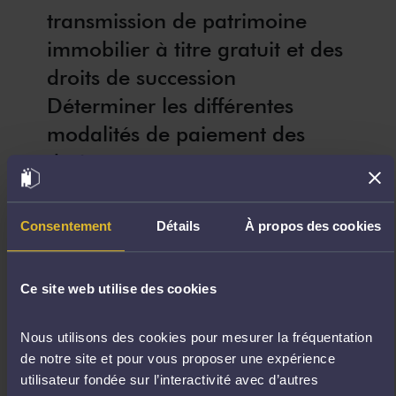
transmission de patrimoine
immobilier à titre gratuit et des
droits de succession
Déterminer les différentes
modalités de paiement des
droits
Consentement
Détails
À propos des cookies
Formation ouverte à :
Intermédiaire
Ce site web utilise des cookies
(approfondissement des connaissances et des pratiques)
Nous utilisons des cookies pour mesurer la fréquentation
Nombre d’heures de formation
de notre site et pour vous proposer une expérience
utilisateur fondée sur l’interactivité avec d’autres