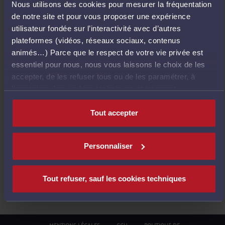
Nous utilisons des cookies pour mesurer la fréquentation
E
de notre site et pour vous proposer une expérience
T
utilisateur fondée sur l’interactivité avec d’autres
O
plateformes (vidéos, réseaux sociaux, contenus
U
animés…) Parce que le respect de votre vie privée est
R
essentiel pour nous, nous vous laissons le choix de les
À
accepter, de les refuser tous ou de les paramétrer, à
L
l’exception des cookies techniques strictement
'
nécessaires au fonctionnement du site.
A
Tout accepter
C
C
U
Personnaliser
E
I
L
Tout refuser, sauf les cookies techniques
MENTIONS LÉGALES
CGU
POLITIQUE DE