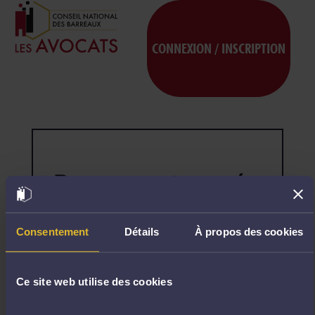
CONNEXION / INSCRIPTION
Page non trouvée
404
Désolé,
la
page
Consentement
Détails
À propos des cookies
demandée
n'existe
pas.
Ce site web utilise des cookies
R