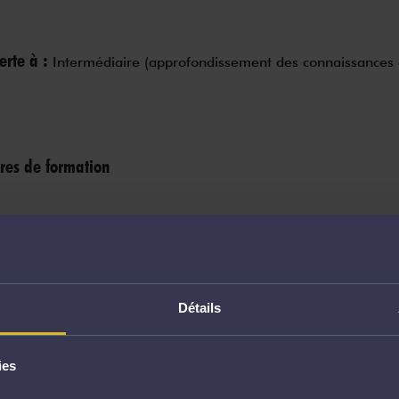
erte à :
Intermédiaire (approfondissement des connaissances 
es de formation
Détails
nial - Statuts - Incapacité - Décès - Dutreil - Mandat de prot
ies