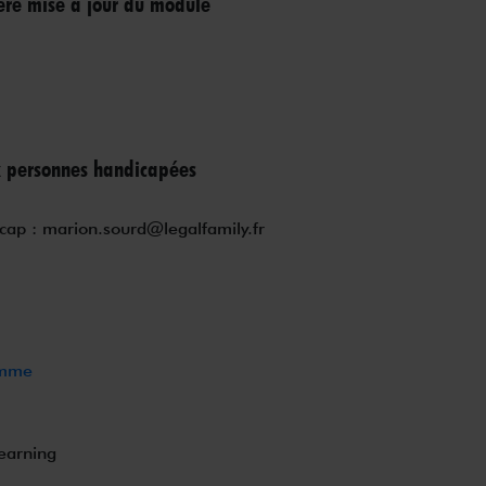
ère mise à jour du module
x personnes handicapées
cap : marion.sourd@legalfamily.fr
amme
earning