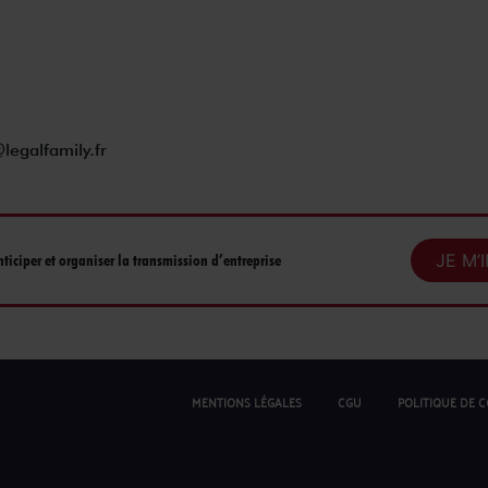
egalfamily.fr
JE M’
nticiper et organiser la transmission d’entreprise
MENTIONS LÉGALES
CGU
POLITIQUE DE C