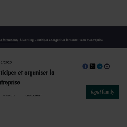
es formations
/
E-learning - anticiper et organiser la transmission d’entreprise
/08/2025
iciper et organiser la
treprise
NIVEAU 2
LEGALFAMILY