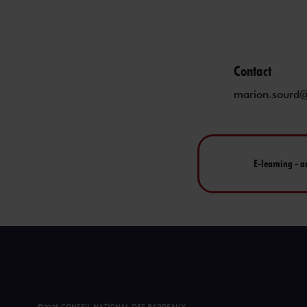
Contact
marion.sourd@l
E-learning - a
©2026 CONSEIL NATIONAL DES BARREAUX