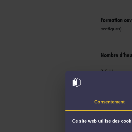
Formation ouv
pratiques)
Nombre d’heur
2.5 H
Déroulé précis
Consentement
Régime matrimo
Ce site web utilise des cook