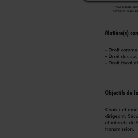
* Pour prendre conn
formation, merci de
Matière(s) con
- Droit commer
- Droit des soc
- Droit fiscal e
Objectifs de l
Choisir et amé
dirigeant. Sécu
et intérêts du
transmission.