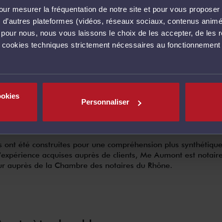
ur mesurer la fréquentation de notre site et pour vous proposer 
ssistance de l'apprenant
vec d’autres plateformes (vidéos, réseaux sociaux, contenus ani
l pour nous, nous vous laissons le choix de les accepter, de les 
s cookies techniques strictement nécessaires au fonctionnement 
 à disposition des apprenants (via un google form) pour qu’ils
ent leurs insatisfactions, difficultés ou questions. Possibilité d
courriel ou sur le forum de la plateforme
ookies
Personnaliser
agogiques à distance et leur durée moyenne
 ont été construites pour une compréhension plus synthétique,
 l'expérience acquises auprès de clients, Me Aumont est notai
ur auprès de la Chambre des notaires du Rhône.