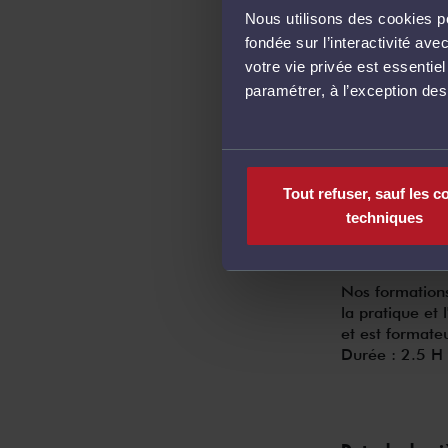
Nous utilisons des cookies po
Modalités d’a
fondée sur l’interactivité a
votre vie privée est essentie
paramétrer, à l’exception de
formulaire mis
exprimer librem
formateur par 
Tout refuser, sauf les c
techniques
Activités péd
Nos formations
la pratique et
et est formate
Durée : 2.5 H