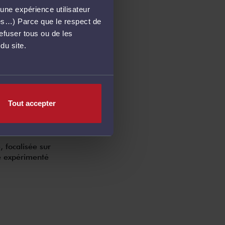
une expérience utilisateur
més…) Parce que le respect de
refuser tous ou de les
du site.
 puissent
e contacter le
Tout accepter
 focalisée sur
re expérimenté