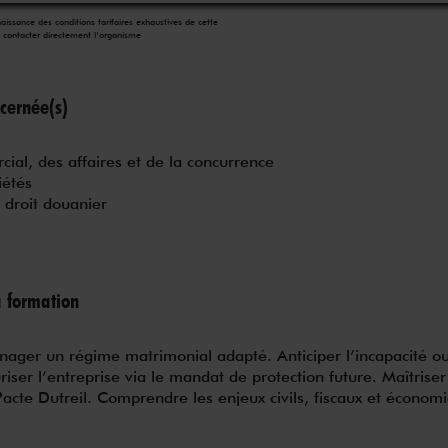
aissance des conditions tarifaires exhaustives de cette
 contacter directement l’organisme
cernée(s)
cial, des affaires et de la concurrence
iétés
t droit douanier
a formation
nager un régime matrimonial adapté. Anticiper l’incapacité o
riser l’entreprise via le mandat de protection future. Maîtriser
 Pacte Dutreil. Comprendre les enjeux civils, fiscaux et économ