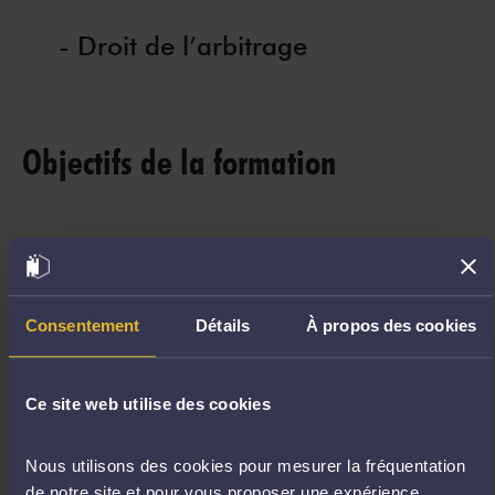
- Droit de l’arbitrage
Objectifs de la formation
Acquérir les techniques et
compétences clés nécessaires à
la maîtrise de la procédure
Consentement
Détails
À propos des cookies
d'arbitrage
Ce site web utilise des cookies
Formation ouverte à :
Nous utilisons des cookies pour mesurer la fréquentation
Tout avocat
de notre site et pour vous proposer une expérience