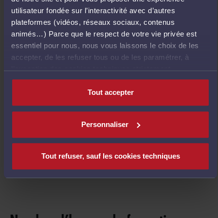
utilisateur fondée sur l’interactivité avec d’autres
plateformes (vidéos, réseaux sociaux, contenus
Intervenant(s)
animés…) Parce que le respect de votre vie privée est
essentiel pour nous, nous vous laissons le choix de les
accepter, de les refuser tous ou de les paramétrer, à
l’exception des cookies techniques strictement
Denis MOURALIS, professeur à
nécessaires au fonctionnement du site.
l'université Maximin DE
Tout accepter
FONTMICHEL, professeur à
l'université Denis BENSAUDE,
Personnaliser
avocat Louis DEGOS, avocat
Julie SPINELLI, avocat Claire
Tout refuser, sauf les cookies techniques
PAULY, avocat