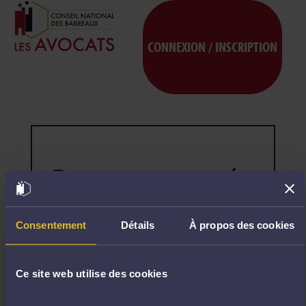
CONNEXION / INSCRIPTION
Page non trouvée
404
Désolé,
la
page
Consentement
Détails
À propos des cookies
demandée
n'existe
pas.
Ce site web utilise des cookies
R