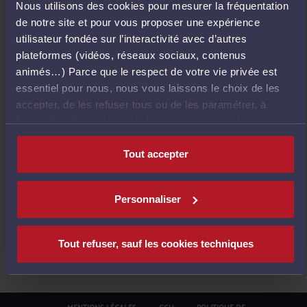
Nous utilisons des cookies pour mesurer la fréquentation
E
de notre site et pour vous proposer une expérience
T
utilisateur fondée sur l’interactivité avec d’autres
O
plateformes (vidéos, réseaux sociaux, contenus
U
animés…) Parce que le respect de votre vie privée est
R
essentiel pour nous, nous vous laissons le choix de les
À
accepter, de les refuser tous ou de les paramétrer, à
L
l’exception des cookies techniques strictement
'
nécessaires au fonctionnement du site.
A
Tout accepter
C
C
U
Personnaliser
E
I
L
Tout refuser, sauf les cookies techniques
MENTIONS LÉGALES
CGU
POLITIQUE DE