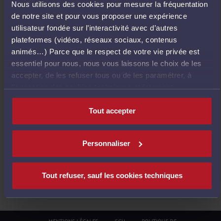
Nous utilisons des cookies pour mesurer la fréquentation
E
de notre site et pour vous proposer une expérience
T
utilisateur fondée sur l’interactivité avec d’autres
O
plateformes (vidéos, réseaux sociaux, contenus
U
animés…) Parce que le respect de votre vie privée est
R
essentiel pour nous, nous vous laissons le choix de les
À
accepter, de les refuser tous ou de les paramétrer, à
L
l’exception des cookies techniques strictement
'
nécessaires au fonctionnement du site.
A
Tout accepter
C
C
U
Personnaliser
E
I
L
Tout refuser, sauf les cookies techniques
MENTIONS LÉGALES
CGU
POLITIQUE DE