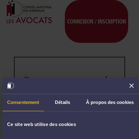
CONNEXION / INSCRIPTION
Page non trouvée
404
Désolé,
la
page
Consentement
Détails
À propos des cookies
demandée
n'existe
pas.
Ce site web utilise des cookies
R