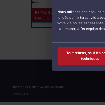
pas.
Nous utilisons des cookies po
RETOUR À
fondée sur l’interactivité a
L'ACCUEIL
votre vie privée est essentie
paramétrer, à l’exception de
Tout refuser, sauf les c
techniques
©2026 CONSEIL NATIONAL DES BARREAUX
VERSION 2.1.2