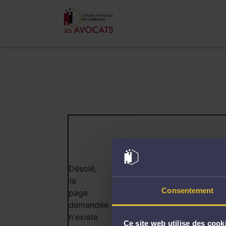
404
Désolé,
la
Consentement
page
demandée
n'existe
Ce site web utilise des cook