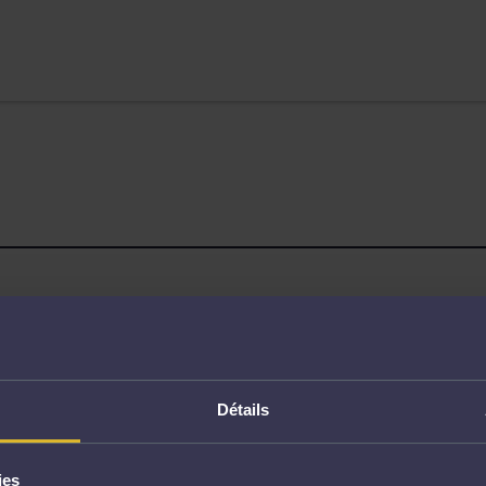
Page non trouvée
Détails
ies