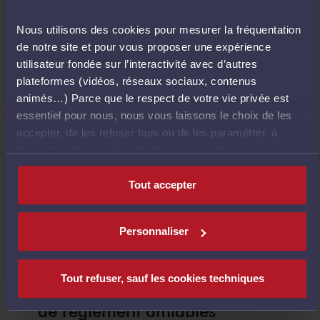
des fondamentaux)
Nous utilisons des cookies pour mesurer la fréquentation
de notre site et pour vous proposer une expérience
Nombre d’heures de formation
utilisateur fondée sur l’interactivité avec d’autres
plateformes (vidéos, réseaux sociaux, contenus
animés…) Parce que le respect de votre vie privée est
essentiel pour nous, nous vous laissons le choix de les
3 H
accepter, de les refuser tous ou de les paramétrer, à
l’exception des cookies techniques strictement
nécessaires au fonctionnement du site.
Tout accepter
Déroulé précis
Personnaliser
Médiation, médiateur,
Tout refuser, sauf les cookies techniques
processus de médiation, modes
de règlement amiables